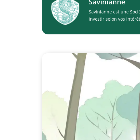
Savinianne
Savinianne est une Soci
investir selon vos intérê