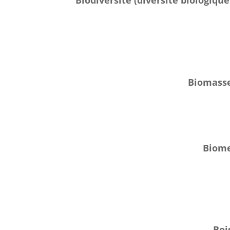
Biodiversité (diversité biologique
Biomass
Biom
Boi