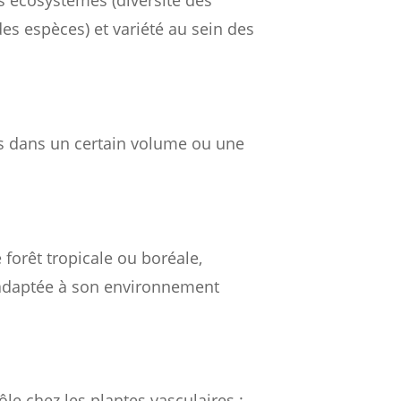
des écosystèmes (diversité des
des espèces) et variété au sein des
s dans un certain volume ou une
orêt tropicale ou boréale,
 adaptée à son environnement
ôle chez les plantes vasculaires :