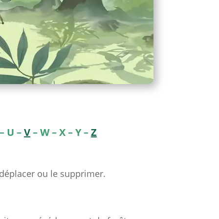
– U –
V
– W – X – Y –
Z
 déplacer ou le supprimer.