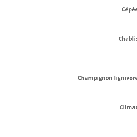
Cépé
Chabli
Champignon lignivor
Clima