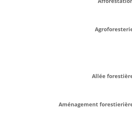
Afforestatio
Agroforesteri
Allée forestièr
Aménagement forestierièr