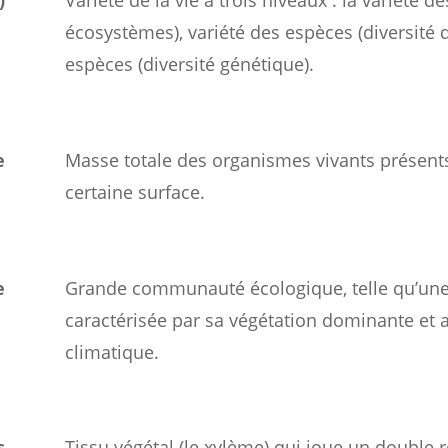
)
Variété de la vie à trois niveaux : la variété 
écosystèmes), variété des espèces (diversité 
espèces (diversité génétique).
e
Masse totale des organismes vivants présent
certaine surface.
e
Grande communauté écologique, telle qu’une f
caractérisée par sa végétation dominante et
climatique.
s
Tissu végétal (le xylème) qui joue un double r