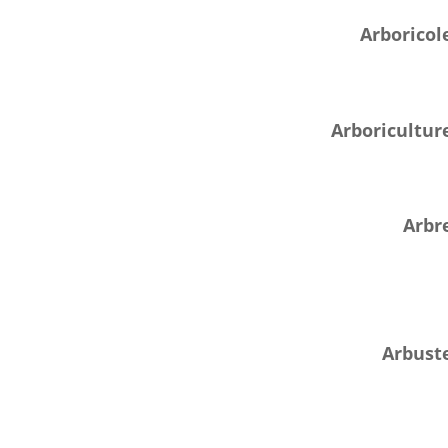
Arboricol
Arboricultur
Arbr
Arbust