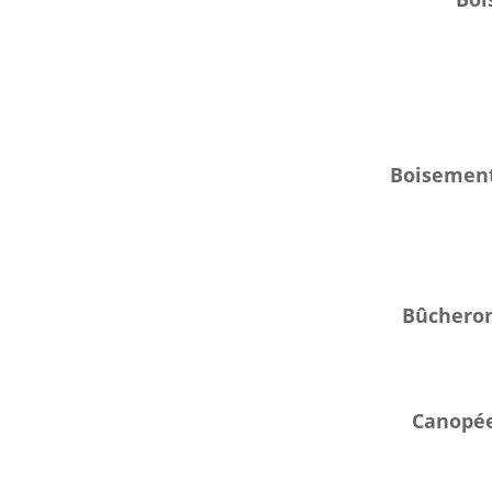
Boisemen
Bûchero
Canopé