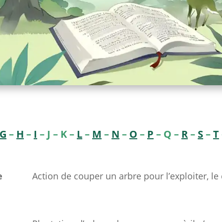
G
–
H
–
I
– J – K –
L
–
M
–
N
–
O
–
P
– Q –
R
–
S
–
T
e
Action de couper un arbre pour l’exploiter, le