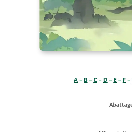
A
–
B
–
C
–
D
–
E
–
F
–
Abattag