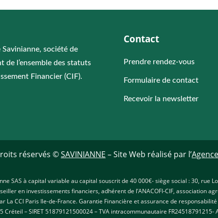
Contact
e Savinianne, société de
Prendre rendez-vous
t de l’ensemble des statuts
issement Financier (CIF).
Formulaire de contact
Recevoir la newsletter
roits réservés ©
SAVINIANNE
– Site Web réalisé par l’
Agence
anne SAS à capital variable au capital souscrit de 40 000€- siège social : 30, rue
iller en investissements financiers, adhérent de l’ANACOFI-CIF, association ag
r La CCI Paris Ile-de-France. Garantie Financière et assurance de responsabilité
 Créteil – SIRET 51879121500024 – TVA intracommunautaire FR24518791215- 