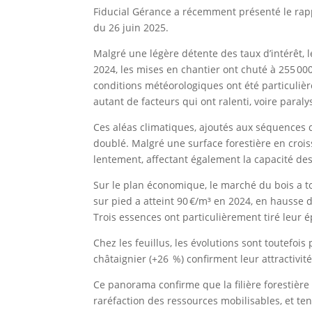
Fiducial Gérance a récemment présenté le rap
du 26 juin 2025.
Malgré une légère détente des taux d’intérêt, 
2024, les mises en chantier ont chuté à 255 000
conditions météorologiques ont été particulièr
autant de facteurs qui ont ralenti, voire paralys
Ces aléas climatiques, ajoutés aux séquences d
doublé. Malgré une surface forestière en croiss
lentement, affectant également la capacité de
Sur le plan économique, le marché du bois a t
sur pied a atteint 90 €/m³ en 2024, en hausse
Trois essences ont particulièrement tiré leur ép
Chez les feuillus, les évolutions sont toutefois
châtaignier (+26 %) confirment leur attractivi
Ce panorama confirme que la filière forestiè
raréfaction des ressources mobilisables, et te