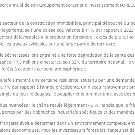
port annuel de son Groupement Forestier d’Investissement FORECIAL
le secteur de la construction immobilière, principal débouché du bo
 logements, soit une baisse équivalente à 11 % par rapport à 2023 e
ement défavorables à la production forestière : excès de pluie, ino
é, les travaux sylvicoles sur une large partie du territoire.
e sécheresses, ont entraîné une forte dégradation de la santé des f
ance (17,5 millions d’hectares, soit 32 % du territoire national), le
s forêts à capter le carbone atmosphérique.
outefois montré une certaine résilience, soutenu par une demande 
 de 7 % par rapport à l’année précédente, un niveau relativement p
ingle du jeu : le douglas, le peuplier et le pin maritime, avec des 
 plus nuancées : le chêne recule légèrement (-3 %), tandis que le frê
té, portés par des débouchés industriels spécifiques et des marché
re française évolue désormais dans un environnement complexe, en
nsions économiques. Pour les investisseurs forestiers, l’enjeu est