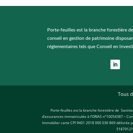
Porte-feuilles est la branche forestière d
conseil en gestion de patrimoine disposan
réglementaires tels que Conseil en Invest
Tous d
Porte-feuilles est la branche forestière de Savini
d’assurances immatriculée à l’ORIAS n°10054387 – Conse
Immobilier carte CPI 9401 2018 000 036 869 délivrée pa
518791215